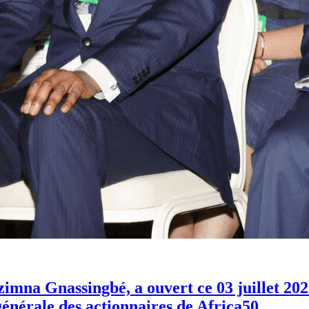
zimna Gnassingbé, a ouvert ce 03 juillet 2
générale des actionnaires de Africa50