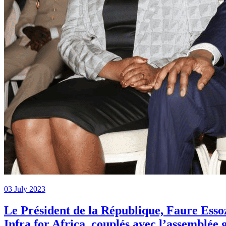
03 July 2023
Le Président de la République, Faure Esso
Infra for Africa, couplés avec l’assemblée 